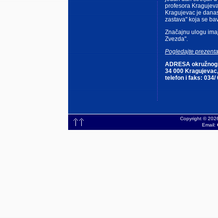
profesora Kragujeva
Kragujevac je danas 
zastava" koja se ba
Značajnu ulogu imaj
Zvezda".
Pogledajte prezenta
ADRESA okružnog 
34 000 Kragujevac
telefon i faks: 034/
Copyright © 2026 
Email: