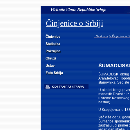
Činjenice o Srbiji
Naslovna
> Činjenice o Sr
ŠUMADIJSK
ŠUMADIJSKI okrug s
Aranđelovac, Topola
stanovnika. Sedište
U okolini Kragujevc
manastir Divostin iz
u vreme Kosovskog b
nastao).
U Kragujevcu je 183
Već više od 50 godi
Šumarice spomenik s
zastrašujući primer 
jedan dan streljali